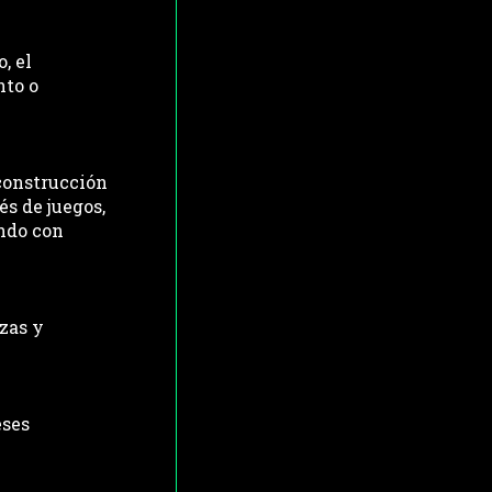
 el 
to o 
construcción 
s de juegos, 
ndo con 
zas y 
ses 