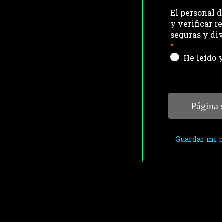
El personal 
y verificar r
seguras y div
He leído 
Guardar mi p