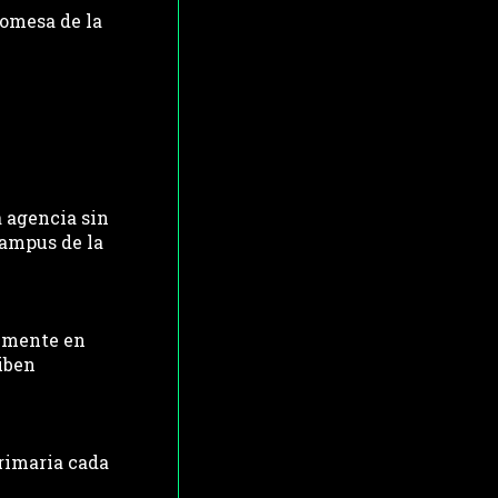
romesa de la
 agencia sin 
ampus de la 
lmente en 
iben 
rimaria cada 