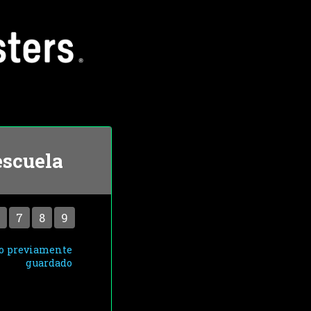
escuela
7
8
9
o previamente
guardado