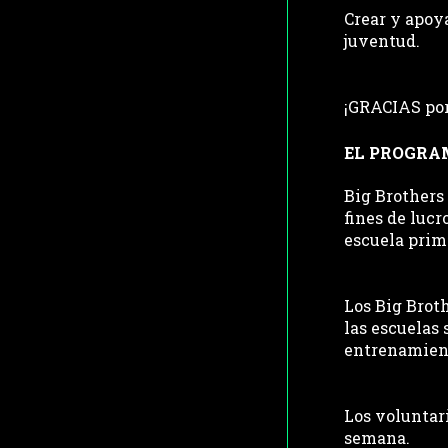
Crear y apoy
juventud.
¡GRACIAS por
EL PROGRA
Big Brothers 
fines de lucr
escuela prima
Los Big Broth
las escuelas 
entrenamient
Los voluntari
semana.  