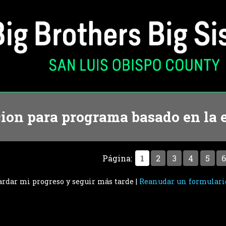
cion para programa basado en la 
Página:
1
2
3
4
5
6
rdar mi progreso y seguir más tarde
|
Reanudar un formulari